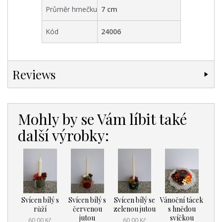
Průměr hrnečku
7
cm
Kód
24006
Reviews
Mohly by se Vám líbit také
další výrobky:
Svícen bílý s
Svícen bílý s
Svícen bílý se
Vánoční tácek
růží
červenou
zelenou jutou
s hnědou
jutou
svíčkou
60,00 Kč
60,00 Kč